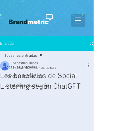
Entrada
Todas las entradas
Sebastian Illanes
Todas las entradas
24 mar 2023
1 min de lectura
Los beneficios de Social
Miércoles económicos
Listening según ChatGPT
Con el diario del día Lunes