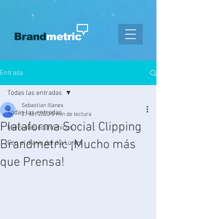
Entrada
Todas las entradas
Sebastian Illanes
Todas las entradas
27 oct 2020
0 min de lectura
Plataforma Social Clipping
Miércoles económicos
Brandmetric ¡Mucho más
Con el diario del día Lunes
que Prensa!