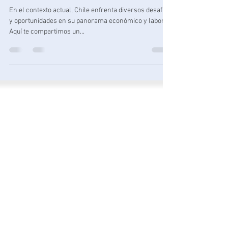
Miércoles económicos: Claves
para el Futuro 🚀
En el contexto actual, Chile enfrenta diversos desafíos
y oportunidades en su panorama económico y laboral.
Aquí te compartimos un...